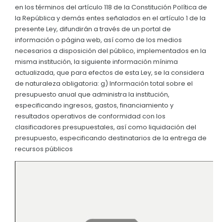
en los términos del artículo 118 de la Constitución Política de
Convocatorias
la República y demás entes señalados en el artículo 1 de la
presente Ley, difundirán a través de un portal de
GESTIÓN ADMINISTRATIVA
información o página web, así como de los medios
Plan de desarrollo y Ordenamiento Territorial - PD
necesarios a disposición del público, implementados en la
misma institución, la siguiente información mínima
Plan Anual Contratación - PAC
actualizada, que para efectos de esta Ley, se la considera
de naturaleza obligatoria: g) Información total sobre el
Plan Operativo Anual - POA
presupuesto anual que administra la institución,
Convenios Institucionales
especificando ingresos, gastos, financiamiento y
resultados operativos de conformidad con los
PRESUPUESTO: EJECUCIÓN Y REPORTES
clasificadores presupuestales, así como liquidación del
presupuesto, especificando destinatarios de la entrega de
Cédulas presupuestarias y balances
recursos públicos
Procesos de contratación
Ejecución Presupuestaria
Obras y proyectos