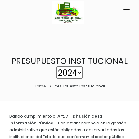
INICIO
LA PARROQUIA
PRESUPUESTO INSTITUCIONAL
RESEÑA HISTÓRICA
GAD
Símbolos Cívicos
TRANSPARENCIA
Historia Antigua
Home
Presupuesto institucional
GESTIÓN Y PRESUPUESTO
Historia Actual
GESTIÓN INSTITUCIONAL
MECANISMOS DE PARTICIPACIÓN
GEOGRAFÍA
Sesiones Ordinarias
TURISMO
Dando cumplimiento al
Art. 7.- Difusión de la
Ubicación
CIUDADANÍA ACTIVA
Información Pública.-
Por la transparencia en la gestión
Sesiones Extraordinarias
Clima
administrativa que están obligadas a observar todas las
Solicitud de acceso información pública
Resoluciones
instituciones del Estado que conforman el sector público
NEW