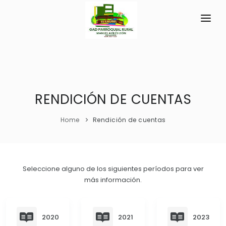
INICIO
LA PARROQUIA
RESEÑA HISTÓRICA
RENDICIÓN DE CUENTAS
GAD
Símbolos Cívicos
TRANSPARENCIA
Home
Rendición de cuentas
Historia Antigua
GESTIÓN Y PRESUPUESTO
Historia Actual
GESTIÓN INSTITUCIONAL
MECANISMOS DE PARTICIPACIÓN
Seleccione alguno de los siguientes períodos para ver
GEOGRAFÍA
más información.
Sesiones Ordinarias
TURISMO
Ubicación
CIUDADANÍA ACTIVA
Sesiones Extraordinarias
Clima
Solicitud de acceso información pública
2020
2021
2023
Resoluciones
NEW