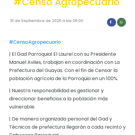
#Censo Agropecuario
Convocatorias
GESTIÓN ADMINISTRATIVA
15 de Septiembre de 2025 a las 09:00
Plan de desarrollo y Ordenamiento Territorial - PD
Plan Anual Contratación - PAC
#CensoAgropecuario
Plan Operativo Anual - POA
| El Gad Parroquial El Laurel con su Presidente
Manuel Aviles, trabajan en coordinación con La
Convenios Institucionales
Prefectura del Guayas. Con el fin de Censar la
PRESUPUESTO: EJECUCIÓN Y REPORTES
población agrícola de la Parroquia en un 100%.
Cédulas presupuestarias y balances
| Nuestra responsabilidad es gestionar y
Procesos de contratación
direccionar beneficios a la población más
vulnerable.
Ejecución Presupuestaria
| De manera organizada personal del Gad y
Obras y proyectos
Técnicos de prefectura llegarán a cada recinto y