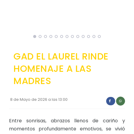
Convocatorias
GESTIÓN ADMINISTRATIVA
Plan de desarrollo y Ordenamiento Territorial - PD
Plan Anual Contratación - PAC
Plan Operativo Anual - POA
GAD EL LAUREL RINDE
Convenios Institucionales
HOMENAJE A LAS
PRESUPUESTO: EJECUCIÓN Y REPORTES
MADRES
Cédulas presupuestarias y balances
Procesos de contratación
8 de Mayo de 2026 a las 13:00
Ejecución Presupuestaria
Obras y proyectos
Entre sonrisas, abrazos llenos de cariño y
momentos profundamente emotivos, se vivió